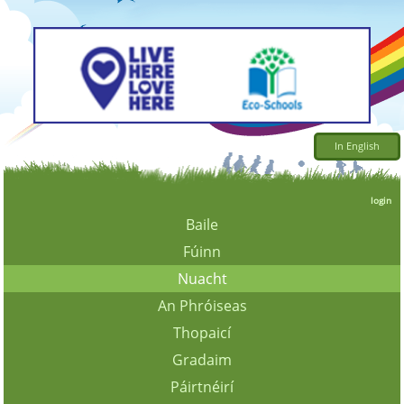
In English
login
Baile
Fúinn
Nuacht
An Phróiseas
Thopaicí
Gradaim
Páirtnéirí