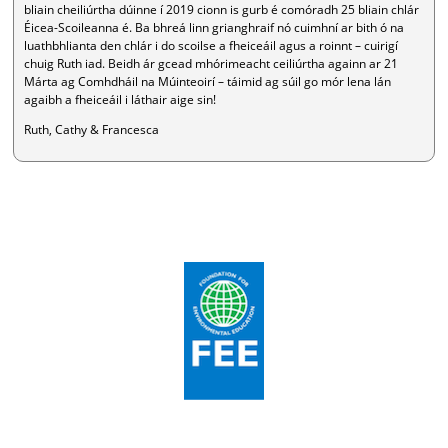
bliain cheiliúrtha dúinne í 2019 cionn is gurb é comóradh 25 bliain chlár
Éicea-Scoileanna é. Ba bhreá linn grianghraif nó cuimhní ar bith ó na
luathbhlianta den chlár i do scoilse a fheiceáil agus a roinnt – cuirigí
chuig Ruth iad. Beidh ár gcead mhórimeacht ceiliúrtha againn ar 21
Márta ag Comhdháil na Múinteoirí – táimid ag súil go mór lena lán
agaibh a fheiceáil i láthair aige sin!
Ruth, Cathy & Francesca