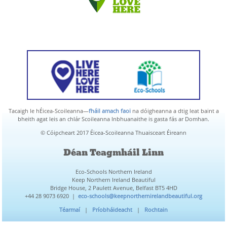
Tacaigh le hÉicea-Scoileanna—
fháil amach faoi
na dóigheanna a dtig leat baint a
bheith agat leis an chlár Scoileanna Inbhuanaithe is gasta fás ar Domhan.
© Cóipcheart 2017 Éicea-Scoileanna Thuaisceart Éireann
Déan Teagmháil Linn
Eco-Schools Northern Ireland
Keep Northern Ireland Beautiful
Bridge House, 2 Paulett Avenue, Belfast BT5 4HD
+44 28 9073 6920 |
eco-schools@keepnorthernirelandbeautiful.org
Téarmaí
|
Príobháideacht
|
Rochtain