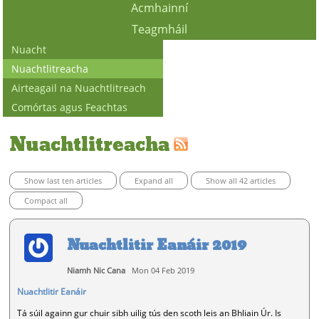
Acmhainní
Teagmháil
Nuacht
Nuachtlitreacha
Airteagail na Nuachtlitreach
Comórtas agus Feachtas
Nuachtlitreacha
Show last ten articles
Expand all
Show all 42 articles
Compact all
Nuachtlitir Eanáir 2019
Niamh Nic Cana
Mon 04 Feb 2019
Nuachtlitir Eanáir
Tá súil againn gur chuir sibh uilig tús den scoth leis an Bhliain Úr. Is